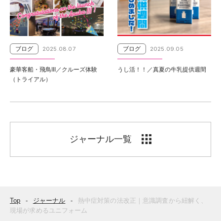
ブログ
2025.08.07
ブログ
2025.09.05
豪華客船・飛鳥III／クルーズ体験
うし活！！／真夏の牛乳提供週間
（トライアル）
ジャーナル一覧
Top
ジャーナル
熱中症対策の法改正｜意識調査から紐解く、
現場が求めるユニフォーム