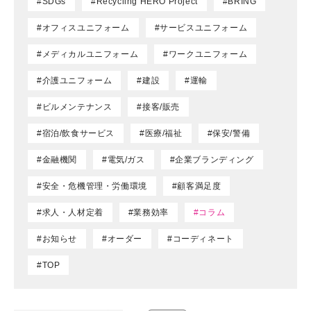
#SDGs
#Recycling HERO Project
#BRING
#オフィスユニフォーム
#サービスユニフォーム
#メディカルユニフォーム
#ワークユニフォーム
#介護ユニフォーム
#建設
#運輸
#ビルメンテナンス
#接客/販売
#宿泊/飲食サービス
#医療/福祉
#保安/警備
#金融機関
#電気/ガス
#企業ブランディング
#安全・危機管理・労働環境
#顧客満足度
#求人・人材定着
#業務効率
#コラム
#お知らせ
#オーダー
#コーディネート
#TOP