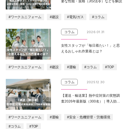
要な性能・規格（JIS/法令）などを解説
#ワークユニフォーム
#建設
#電気/ガス
#コラム
コラム
2026.01.31
女性スタッフが「毎日着たい！」と思
えるおしゃれ作業着とは？
#ワークユニフォーム
#建設
#運輸
#コラム
#TOP
コラム
2025.12.30
【運送・輸送業】熱中症対策の実態調
査2026年最新版（300名）｜導入効果
を高める2026年の次の一手とは
#ワークユニフォーム
#運輸
#安全・危機管理・労働環境
#コラム
#TOP