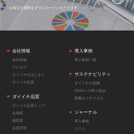
お役立ち資料をダウンロード
いただけます。
会社情報
導入事例
会社情報
導入事例一覧
アクセス
サステナビリティ
ダイイチのはじまり
ダイイチ品質
ダイイチの目標
SDGsへの取り組み
ダイイチ品質
制服のリサイクル
ダイイチ品質トップ
ジャーナル
企画室
縫製室
導入事例
品質管理
コラム