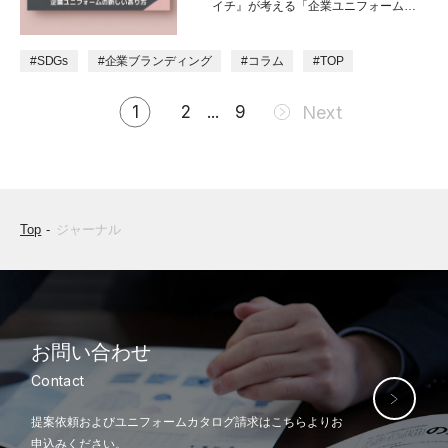
イチ』が考える「企業ユニフォームの
新しいあり方」
#SDGs
#企業ブランディング
#コラム
#TOP
1
2
...
9
Next
Top
ジャーナル
お問い合わせ
Contact
提案依頼およびユニフォームカタログ
請求はこちらよりお
申込みください。